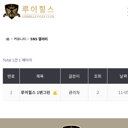
>
커뮤니티
>
SNS 갤러리
Total 1건
1 페이지
번호
제목
글쓴이
조회
날짜
1
루이힐스 1번그린
관리자
2
11-0