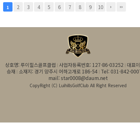
2
3
4
5
6
7
8
9
10
1
상호명: 루이힐스골프클럽
사업자등록번호: 127-86-03252
대표이
승재
소재지: 경기 양주시 어하고개로 186-54
Tel: 031-842-000
mail: star0008@daum.net
CopyRight (C) LuihillsGolfClub All Right Reserved